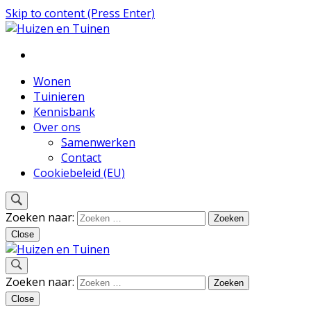
Skip to content (Press Enter)
Inspiratie voor wonen en tuinieren
Huizen en Tuinen
Wonen
Tuinieren
Kennisbank
Over ons
Samenwerken
Contact
Cookiebeleid (EU)
Zoeken naar:
Close
Inspiratie voor wonen en tuinieren
Zoeken naar:
Huizen en Tuinen
Close