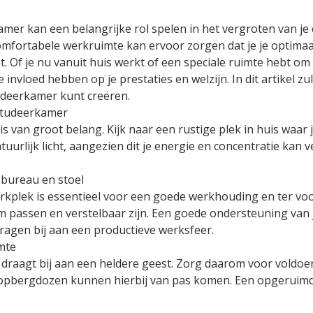
mer kan een belangrijke rol spelen in het vergroten van je ef
fortabele werkruimte kan ervoor zorgen dat je je optimaal
 Of je nu vanuit huis werkt of een speciale ruimte hebt om 
invloed hebben op je prestaties en welzijn. In dit artikel 
udeerkamer kunt creëren.
e studeerkamer
is van groot belang. Kijk naar een rustige plek in huis waar 
uurlijk licht, aangezien dit je energie en concentratie kan
 bureau en stoel
kplek is essentieel voor een goede werkhouding en ter voo
aam passen en verstelbaar zijn. Een goede ondersteuning van j
ragen bij aan een productieve werksfeer.
mte
raagt bij aan een heldere geest. Zorg daarom voor voldoe
 opbergdozen kunnen hierbij van pas komen. Een opgeruimd