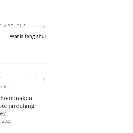
T ARTICLE
Wat is feng shui
ank
schoonmaken:
oor jarenlang
ier
, 2025