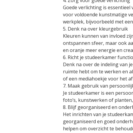
4. Zorg voor goede verlichting
Goede verlichting is essentieel 
voor voldoende kunstmatige verl
werkplek, bijvoorbeeld met een
5. Denk na over kleurgebruik
Kleuren kunnen van invloed zij
ontspannen sfeer, maar ook aan
en oranje meer energie en creat
6. Richt je studeerkamer functio
Denk na over de indeling van je
ruimte hebt om te werken en al
of een mediahoekje voor het afs
7. Maak gebruik van persoonlij
Je studeerkamer is een persoonl
foto’s, kunstwerken of planten, 
8. Blijf georganiseerd en onde
Het inrichten van je studeerkame
georganiseerd en goed onderhou
helpen om overzicht te behoude