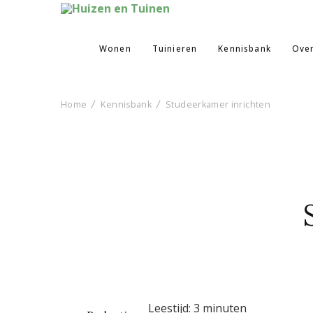
Huizen en Tuinen
Inspiratie voor wonen en tuinieren
Wonen
Tuinieren
Kennisbank
Ove
Home
Kennisbank
Studeerkamer inrichten
Leestijd:
3
minuten