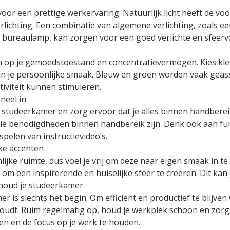
voor een prettige werkervaring. Natuurlijk licht heeft de voo
ichting. Een combinatie van algemene verlichting, zoals een
 bureaulamp, kan zorgen voor een goed verlichte en sfeerv
n op je gemoedstoestand en concentratievermogen. Kies kle
 je persoonlijke smaak. Blauw en groen worden vaak geassoc
iviteit kunnen stimuleren.
neel in
 studeerkamer en zorg ervoor dat je alles binnen handbereik
le benodigdheden binnen handbereik zijn. Denk ook aan fun
pelen van instructievideo’s.
ke accenten
ijke ruimte, dus voel je vrij om deze naar eigen smaak in te
om een inspirerende en huiselijke sfeer te creëren. Dit kan j
rhoud je studeerkamer
r is slechts het begin. Om efficiënt en productief te blijven
dt. Ruim regelmatig op, houd je werkplek schoon en zorg erv
n en de focus op je werk te houden.