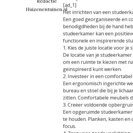
Redactie
[ad_1]
Huizenentuinen.nl
Het inrichten van een studeerka
Een goed georganiseerde en com
benodigdheden bij de hand hebt.
studeerkamer kan een positieve 
functionele en inspirerende st
1. Kies de juiste locatie voor j
De locatie van je studeerkamer 
om een ruimte te kiezen met nat
geïnspireerd kunt werken.
2. Investeer in een comfortabel
Een ergonomisch ingerichte wer
bureau en stoel die bij je lich
zitten. Comfortabele meubels d
3. Creëer voldoende opbergrui
Een opgeruimde studeerkamer d
te houden. Planken, kasten en
focus.