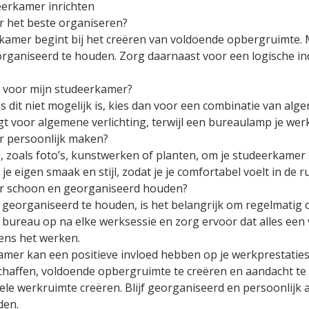
eerkamer inrichten
r het beste organiseren?
rkamer begint bij het creëren van voldoende opbergruimte.
ganiseerd te houden. Zorg daarnaast voor een logische inde
te voor mijn studeerkamer?
 als dit niet mogelijk is, kies dan voor een combinatie van alg
 voor algemene verlichting, terwijl een bureaulamp je werkp
r persoonlijk maken?
, zoals foto’s, kunstwerken of planten, om je studeerkamer
 je eigen smaak en stijl, zodat je je comfortabel voelt in de r
er schoon en georganiseerd houden?
georganiseerd te houden, is het belangrijk om regelmatig 
e bureau op na elke werksessie en zorg ervoor dat alles een 
dens het werken.
mer kan een positieve invloed hebben op je werkprestaties en
haffen, voldoende opbergruimte te creëren en aandacht te 
nele werkruimte creëren. Blijf georganiseerd en persoonlij
den.