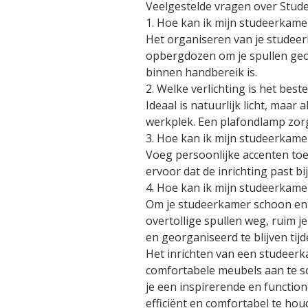
Veelgestelde vragen over Stud
1. Hoe kan ik mijn studeerkame
Het organiseren van je studee
opbergdozen om je spullen geor
binnen handbereik is.
2. Welke verlichting is het bes
Ideaal is natuurlijk licht, maar
werkplek. Een plafondlamp zorgt
3. Hoe kan ik mijn studeerkame
Voeg persoonlijke accenten toe
ervoor dat de inrichting past bij
4. Hoe kan ik mijn studeerkam
Om je studeerkamer schoon en 
overtollige spullen weg, ruim j
en georganiseerd te blijven tij
Het inrichten van een studeerka
comfortabele meubels aan te sc
je een inspirerende en functio
efficiënt en comfortabel te hou