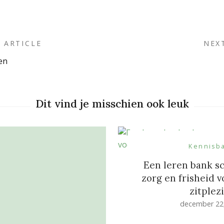
 ARTICLE
NEX
en
on
Dit vind je misschien ook leuk
Kennisb
Een leren bank 
zorg en frisheid v
zitplez
december 22