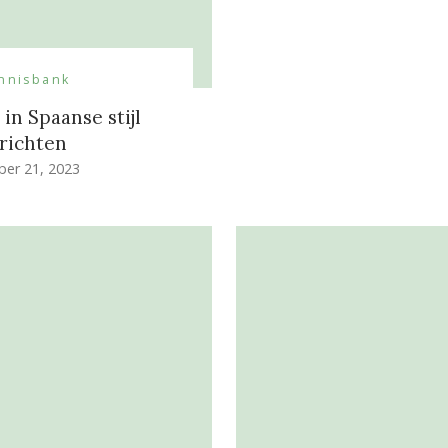
nnisbank
in Spaanse stijl
nrichten
ber 21, 2023