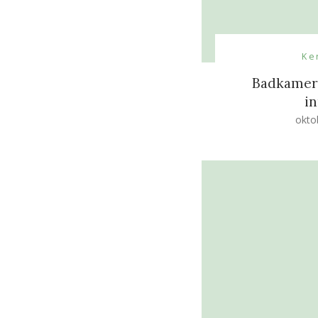
Ke
Badkamer 
i
okto