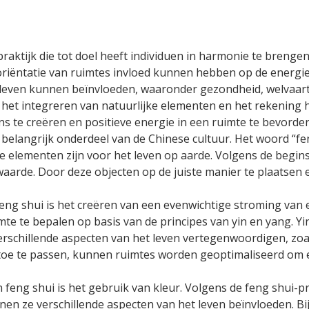
praktijk die tot doel heeft individuen in harmonie te breng
 oriëntatie van ruimtes invloed kunnen hebben op de energ
 leven kunnen beïnvloeden, waaronder gezondheid, welvaart 
, het integreren van natuurlijke elementen en het rekenin
s te creëren en positieve energie in een ruimte te bevorder
belangrijk onderdeel van de Chinese cultuur. Het woord “fen
ële elementen zijn voor het leven op aarde. Volgens de begin
aarde. Door deze objecten op de juiste manier te plaatsen 
eng shui is het creëren van een evenwichtige stroming van e
te te bepalen op basis van de principes van yin en yang. Yi
rschillende aspecten van het leven vertegenwoordigen, zoals
 toe te passen, kunnen ruimtes worden geoptimaliseerd om 
 feng shui is het gebruik van kleur. Volgens de feng shui-p
nen ze verschillende aspecten van het leven beïnvloeden. B