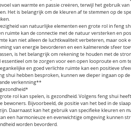
evoel van warmte en passie creëren, terwijl het gebruik van
en. Het is belangrijk om de kleuren af te stemmen op de sp
iken.
zigheid van natuurlijke elementen een grote rol in feng shu
een ruimte kan de connectie met de natuur versterken en pos
mte kan niet alleen de luchtkwaliteit verbeteren, maar ook e
oming van energie bevorderen en een kalmerende sfeer toe
ssen, is het belangrijk om rekening te houden met de stromi
ld essentieel om te zorgen voor een open looproute en om 
egankelijke en goed verlichte ruimte kan een positieve sfe
eng shui hebben besproken, kunnen we dieper ingaan op de 
aande verkenning**
e gezondheid*
rote rol kan spelen, is gezondheid. Volgens feng shui heeft
e bewoners. Bijvoorbeeld, de positie van het bed in de slaa
zijn. Daarnaast kan het gebruik van specifieke kleuren en m
 van een harmonieuze en evenwichtige omgeving kunnen st
zondheid worden bevorderd.