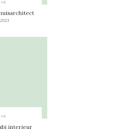
ank
huisarchitect
 2023
ank
abi interieur