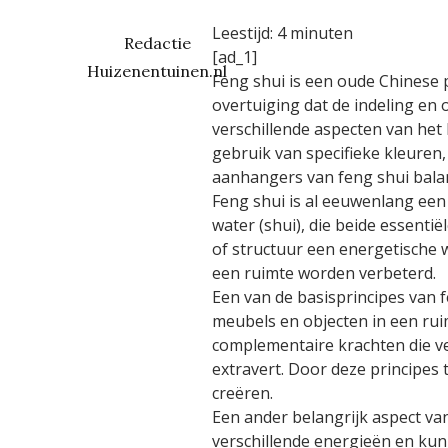
Leestijd:
4
minuten
Redactie
[ad_1]
Huizenentuinen.nl
Feng shui is een oude Chinese 
overtuiging dat de indeling en
verschillende aspecten van het
gebruik van specifieke kleuren
aanhangers van feng shui balan
Feng shui is al eeuwenlang een 
water (shui), die beide essenti
of structuur een energetische w
een ruimte worden verbeterd.
Een van de basisprincipes van f
meubels en objecten in een ruim
complementaire krachten die ve
extravert. Door deze principes
creëren.
Een ander belangrijk aspect van
verschillende energieën en kun