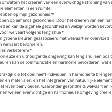
i omvatten het creëren van een evenwichtige stroming van e
ke elementen in een ruimte.
 hebben op mijn gezondheid?*
hebben op iemands gezondheid. Door het creëren van een 
rd en kan de algehele gezondheid en welzijn worden bevor
 voor welvaart volgens feng shui?*
en groene kleuren geassocieerd met welvaart en overvloed. 
n welvaart bevorderen.
ties verbeteren?*
onieuze en uitnodigende omgeving kan feng shui een positi
euren kan de communicatie en harmonie bevorderen, wat ess
praktijk die tot doel heeft individuen in harmonie te breng
en en materialen, en het integreren van natuurlijke element
et leven beïnvloeden, waaronder gezondheid, welvaart en rel
nnen we een evenwichtige en harmonieuze omgeving creëren 