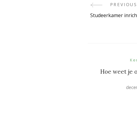
PREVIOUS
Post
Studeerkamer inric
Navigati
Ke
Hoe weet je o
dece