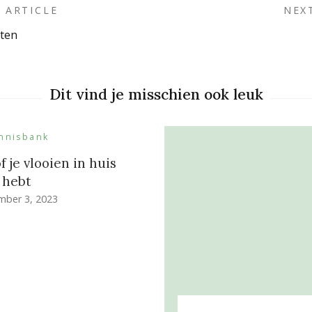
 ARTICLE
NEX
hten
on
Dit vind je misschien ook leuk
nnisbank
f je vlooien in huis
hebt
mber 3, 2023