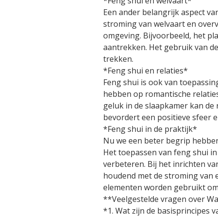
*Feng shui en welvaart*
Een ander belangrijk aspect va
stroming van welvaart en over
omgeving. Bijvoorbeeld, het pl
aantrekken. Het gebruik van de
trekken.
*Feng shui en relaties*
Feng shui is ook van toepassing
hebben op romantische relaties
geluk in de slaapkamer kan de
bevordert een positieve sfeer e
*Feng shui in de praktijk*
Nu we een beter begrip hebben 
Het toepassen van feng shui in
verbeteren. Bij het inrichten v
houdend met de stroming van en
elementen worden gebruikt om 
**Veelgestelde vragen over Wat
*1. Wat zijn de basisprincipes 