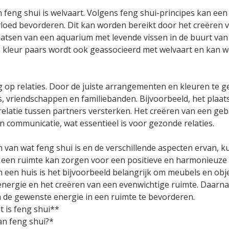
n feng shui is welvaart. Volgens feng shui-principes kan ee
vloed bevorderen. Dit kan worden bereikt door het creëren
aatsen van een aquarium met levende vissen in de buurt van
 kleur paars wordt ook geassocieerd met welvaart en kan w
 op relaties. Door de juiste arrangementen en kleuren te g
, vriendschappen en familiebanden. Bijvoorbeeld, het plaat
 relatie tussen partners versterken. Het creëren van een 
n communicatie, wat essentieel is voor gezonde relaties.
van wat feng shui is en de verschillende aspecten ervan, ku
 een ruimte kan zorgen voor een positieve en harmonieuze 
an een huis is het bijvoorbeeld belangrijk om meubels en obje
ergie en het creëren van een evenwichtige ruimte. Daarnaa
de gewenste energie in een ruimte te bevorderen.
 is feng shui**
van feng shui?*