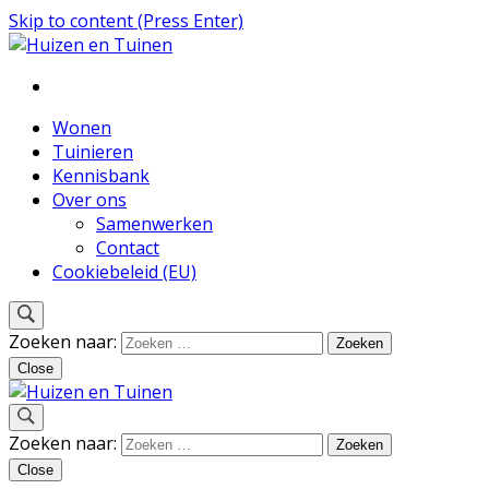
Skip to content (Press Enter)
Inspiratie voor wonen en tuinieren
Huizen en Tuinen
Wonen
Tuinieren
Kennisbank
Over ons
Samenwerken
Contact
Cookiebeleid (EU)
Zoeken naar:
Close
Inspiratie voor wonen en tuinieren
Zoeken naar:
Huizen en Tuinen
Close