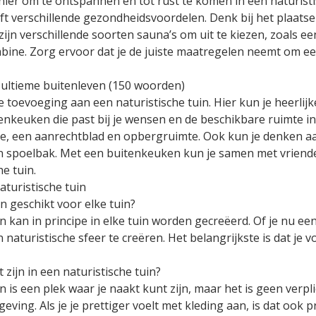
ier om te ontspannen en tot rust te komen in een naturistis
t verschillende gezondheidsvoordelen. Denk bij het plaatse
. Er zijn verschillende soorten sauna’s om uit te kiezen, zoals
ine. Zorg ervoor dat je de juiste maatregelen neemt om ee
 ultieme buitenleven (150 woorden)
 toevoeging aan een naturistische tuin. Hier kun je heerlij
enkeuken die past bij je wensen en de beschikbare ruimte in 
, een aanrechtblad en opbergruimte. Ook kun je denken a
n spoelbak. Met een buitenkeuken kun je samen met vriende
he tuin.
aturistische tuin
in geschikt voor elke tuin?
n kan in principe in elke tuin worden gecreëerd. Of je nu een
 naturistische sfeer te creëren. Het belangrijkste is dat je v
zijn in een naturistische tuin?
 is een plek waar je naakt kunt zijn, maar het is geen verplic
ving. Als je je prettiger voelt met kleding aan, is dat ook pr