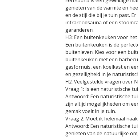
Een sauna is een geweldige man
genieten van de warmte en heef
en de stijl die bij je tuin past
infraroodsauna of een stoomcab
garanderen.
H3: Een buitenkeuken voor het
Een buitenkeuken is de perfecte
buitenleven. Kies voor een buit
buitenkeuken met een barbecue
gasfornuis, een koelkast en ee
en gezelligheid in je naturistisc
H2: Veelgestelde vragen over N
Vraag 1: Is een naturistische tu
Antwoord: Een naturistische tui
zijn altijd mogelijkheden om een
gemak voelt in je tuin.
Vraag 2: Moet ik helemaal naakt 
Antwoord: Een naturistische tuin
genieten van de natuurlijke omge