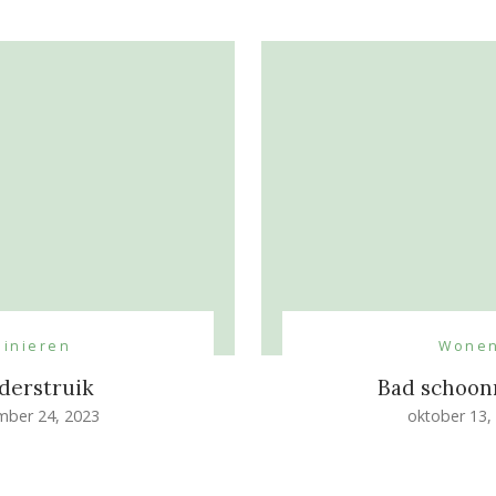
uinieren
Wone
nderstruik
Bad schoo
mber 24, 2023
oktober 13,