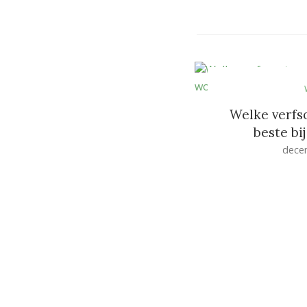
Welke verfs
beste bi
dece