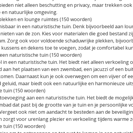
bieden niet alleen beschutting en privacy, maar trekken ook v
e en natuurlijke omgeving.
tplekken en lounge ruimtes (150 woorden)
misbaar in een naturistische tuin. Denk bijvoorbeeld aan lo
nieten van de zon. Kies voor materialen die goed bestand zi
um. Zorg ook voor voldoende schaduwrijke plekken, bijvoorbe
kussens en dekens toe te voegen, zodat je comfortabel kunt 
 een naturistische tuin (150 woorden)
l in een naturistische tuin. Het biedt niet alleen verkoelin
 aan het plaatsen van een zwembad, een jacuzzi of een bui
komen. Daarnaast kun je ook overwegen om een vijver of een
 geluid, maar biedt ook een natuurlijke en harmonieuze uits
e tuin (150 woorden)
toevoeging aan een naturistische tuin. Het biedt de mogel
mbad dat past bij de grootte van je tuin en je persoonlijke
Vergeet ook niet om aandacht te besteden aan de beveiligi
in zorgt voor urenlang plezier en verkoeling tijdens warme
he tuin (150 woorden)