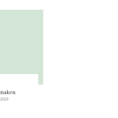
n
nmaken
 2023