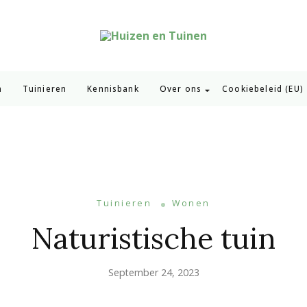
Huizen en Tuinen
Inspiratie voor wonen en tuinieren
n
Tuinieren
Kennisbank
Over ons
Cookiebeleid (EU)
Tuinieren
Wonen
Naturistische tuin
September 24, 2023