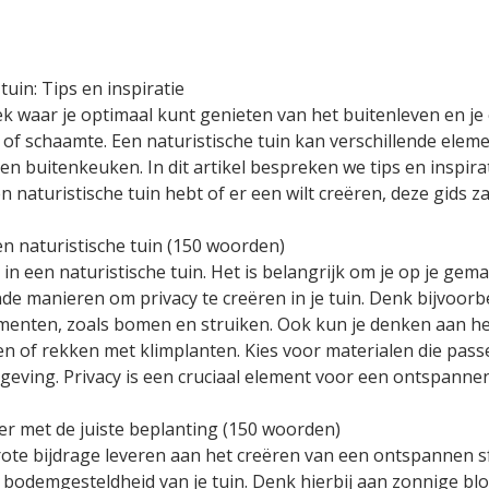
uin: Tips en inspiratie
lek waar je optimaal kunt genieten van het buitenleven en je 
l of schaamte. Een naturistische tuin kan verschillende ele
en buitenkeuken. In dit artikel bespreken we tips en inspir
en naturistische tuin hebt of er een wilt creëren, deze gids za
en naturistische tuin (150 woorden)
g in een naturistische tuin. Het is belangrijk om je op je ge
lende manieren om privacy te creëren in je tuin. Denk bijvoo
lementen, zoals bomen en struiken. Ook kun je denken aan 
of rekken met klimplanten. Kies voor materialen die passen b
geving. Privacy is een cruciaal element voor een ontspannen
r met de juiste beplanting (150 woorden)
ote bijdrage leveren aan het creëren van een ontspannen sfe
de bodemgesteldheid van je tuin. Denk hierbij aan zonnige b