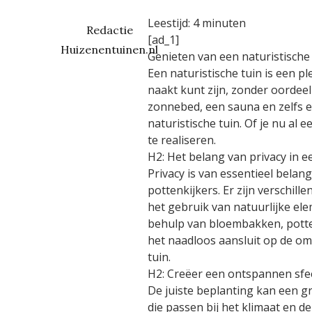
Leestijd:
4
minuten
Redactie
[ad_1]
Huizenentuinen.nl
Genieten van een naturistische t
Een naturistische tuin is een p
naakt kunt zijn, zonder oordee
zonnebed, een sauna en zelfs e
naturistische tuin. Of je nu al e
te realiseren.
H2: Het belang van privacy in e
Privacy is van essentieel belan
pottenkijkers. Er zijn verschil
het gebruik van natuurlijke e
behulp van bloembakken, potten 
het naadloos aansluit op de om
tuin.
H2: Creëer een ontspannen sfee
De juiste beplanting kan een gr
die passen bij het klimaat en 