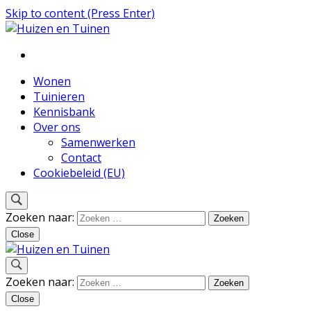
Skip to content (Press Enter)
Inspiratie voor wonen en tuinieren
Huizen en Tuinen
Wonen
Tuinieren
Kennisbank
Over ons
Samenwerken
Contact
Cookiebeleid (EU)
Zoeken naar:
Close
Inspiratie voor wonen en tuinieren
Zoeken naar:
Huizen en Tuinen
Close