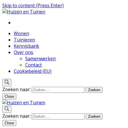
Skip to content (Press Enter)
Inspiratie voor wonen en tuinieren
Huizen en Tuinen
Wonen
Tuinieren
Kennisbank
Over ons
Samenwerken
Contact
Cookiebeleid (EU)
Zoeken naar:
Close
Inspiratie voor wonen en tuinieren
Zoeken naar:
Huizen en Tuinen
Close