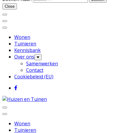
Huizen en Tuinen
Close
Wonen
Tuinieren
Kennisbank
Over ons
Samenwerken
Contact
Cookiebeleid (EU)
Inspiratie voor wonen en tuinieren
Huizen en Tuinen
Wonen
Tuinieren