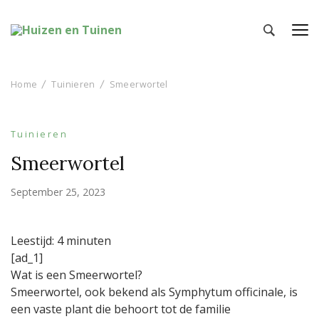
Huizen en Tuinen
Inspiratie voor wonen en tuinieren
Home
Tuinieren
Smeerwortel
Tuinieren
Smeerwortel
September 25, 2023
Leestijd:
4
minuten
[ad_1]
Wat is een Smeerwortel?
Smeerwortel, ook bekend als Symphytum officinale, is
een vaste plant die behoort tot de familie