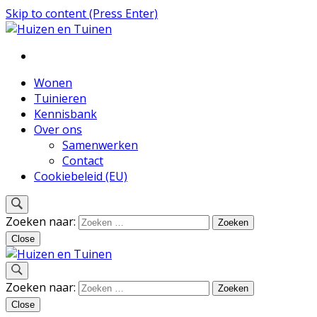
Skip to content (Press Enter)
Inspiratie voor wonen en tuinieren
Huizen en Tuinen
Wonen
Tuinieren
Kennisbank
Over ons
Samenwerken
Contact
Cookiebeleid (EU)
Zoeken naar:
Close
Inspiratie voor wonen en tuinieren
Zoeken naar:
Huizen en Tuinen
Close